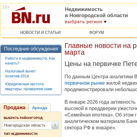
Недвижимость
в Новгородской области
выбрать регион
НОВОСТИ И СТАТЬИ
ФОРУМ
Главные новости на 
Последние обсуждения
марта
Работа в недвижимости. Как
Цены на первичке Пете
начать?
Налоговый вычет:
По данным Центра аналитики B
позитив-2016
первичном рынке
жилой недвиж
Юридическая чистота
продемонстрировали небольшо
квартиры: проверяем сами
В январе 2026 года активность
Продажа
Аренда
высокой в преддверии ужесточ
«Семейная ипотека». Об этом 
ВЫБРАТЬ РАЙОН/ГОРОД:
аналитическом материале Банк
Новгородская область
сектора РФ в январе».
ТИП НЕДВИЖИМОСТИ: