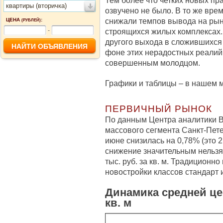
Тем более что четких новых пр
квартиры (вторичка)
озвучено не было. В то же вре
снижали темпов вывода на рын
ЦЕНА
:
(РУБЛЕЙ)
-
строящихся жилых комплексах. 
другого выхода в сложившихся
фоне этих нерадостных реалий
совершенным молодцом.
Графики и таблицы – в нашем 
ПЕРВИЧНЫЙ РЫНОК
По данным Центра аналитики B
массового сегмента Санкт-Пет
июне снизилась на 0,78% (это 2 
снижение значительным нельзя.
тыс. руб. за кв. м. Традиционн
новостройки классов стандарт 
Динамика средней це
кв. м