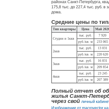
районах Санкт-Петербурга, ква
175,8 тыс. до 227,4 тыс. руб. в
дома.
Средние цены по тип
Тип квартиры
Цена
Май 202
тыс. руб.
7 920
Студии и 1ккв
руб./кв. м
233 065
тыс. руб.
13 031
2ккв
руб./кв. м
220 620
тыс. руб.
16 831
3ккв
руб./кв. м
209 854
тыс. руб.
23 245
4ккв
руб./кв. м
207 389
Полный отчет об об
жилья Санкт-Петерб
через свой
личный кабинет
Изображение от macrovector на 