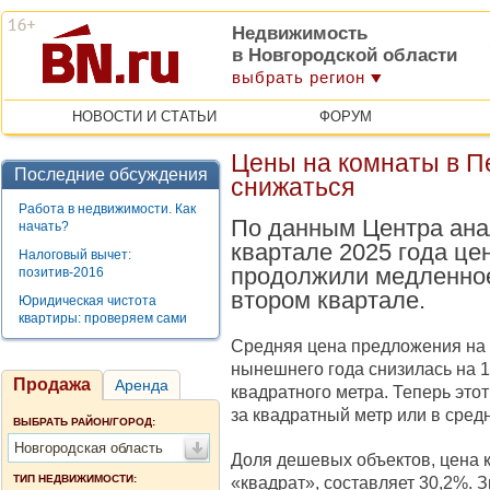
Недвижимость
в Новгородской области
выбрать регион
НОВОСТИ И СТАТЬИ
ФОРУМ
Цены на комнаты в П
Последние обсуждения
снижаться
Работа в недвижимости. Как
По данным Центра анал
начать?
квартале 2025 года це
Налоговый вычет:
продолжили медленное
позитив-2016
втором квартале.
Юридическая чистота
квартиры: проверяем сами
Средняя цена предложения на 
нынешнего года снизилась на 1,
Продажа
Аренда
квадратного метра. Теперь этот
за квадратный метр или в средн
ВЫБРАТЬ РАЙОН/ГОРОД:
Новгородская область
Доля дешевых объектов, цена к
ТИП НЕДВИЖИМОСТИ:
«квадрат», составляет 30,2%.