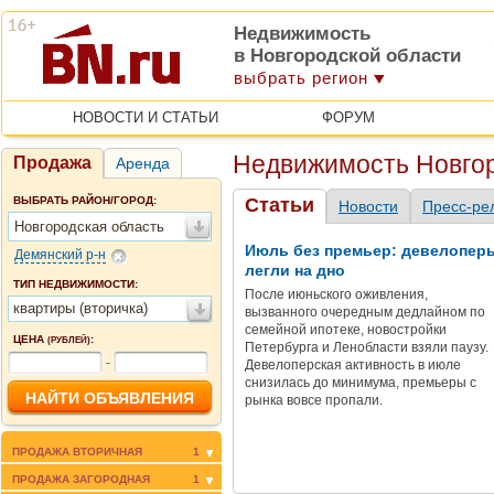
Недвижимость
в Новгородской области
выбрать регион
НОВОСТИ И СТАТЬИ
ФОРУМ
Недвижимость Новгор
Продажа
Аренда
ВЫБРАТЬ РАЙОН/ГОРОД:
Статьи
Новости
Пресс-ре
Новгородская область
Июль без премьер: девелопер
Демянский р-н
легли на дно
ТИП НЕДВИЖИМОСТИ:
После июньского оживления,
квартиры (вторичка)
вызванного очередным дедлайном по
семейной ипотеке, новостройки
ЦЕНА
:
(РУБЛЕЙ)
Петербурга и Ленобласти взяли паузу.
-
Девелоперская активность в июле
снизилась до минимума, премьеры с
рынка вовсе пропали.
ПРОДАЖА ВТОРИЧНАЯ
1
ПРОДАЖА ЗАГОРОДНАЯ
1