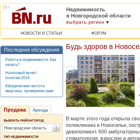
Недвижимость
в Новгородской области
выбрать регион
НОВОСТИ И СТАТЬИ
ФОРУМ
Будь здоров в Новос
Последние обсуждения
Работа в недвижимости. Как
начать?
Налоговый вычет:
позитив-2016
Юридическая чистота
квартиры: проверяем сами
Продажа
Аренда
В марте этого года открыла св
ВЫБРАТЬ РАЙОН/ГОРОД:
поликлиника в Новоселье, по
Новгородская область
девелопмент. 600 амбулаторных
ТИП НЕДВИЖИМОСТИ:
стоматология, взрослое и детск