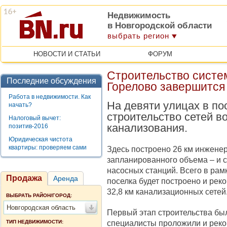
Недвижимость
в Новгородской области
выбрать регион
НОВОСТИ И СТАТЬИ
ФОРУМ
Строительство систе
Последние обсуждения
Горелово завершится 
Работа в недвижимости. Как
На девяти улицах в по
начать?
строительство сетей в
Налоговый вычет:
канализования.
позитив-2016
Юридическая чистота
квартиры: проверяем сами
Здесь построено 26 км инженер
запланированного объема – и 
насосных станций. Всего в рамк
Продажа
Аренда
поселка будет построено и рек
32,8 км канализационных сетей
ВЫБРАТЬ РАЙОН/ГОРОД:
Новгородская область
Первый этап строительства был
специалисты проложили и реко
ТИП НЕДВИЖИМОСТИ: