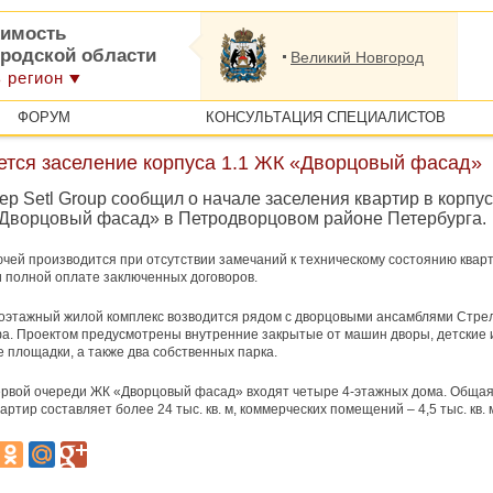
имость
ородской области
Великий Новгород
 регион
ФОРУМ
КОНСУЛЬТАЦИЯ СПЕЦИАЛИСТОВ
ется заселение корпуса 1.1 ЖК «Дворцовый фасад»
р Setl Group сообщил о начале заселения квартир в корпу
«Дворцовый фасад» в Петродворцовом районе Петербурга.
чей производится при отсутствии замечаний к техническому состоянию кварт
и полной оплате заключенных договоров.
оэтажный жилой комплекс возводится рядом с дворцовыми ансамблями Стре
а. Проектом предусмотрены внутренние закрытые от машин дворы, детские 
 площадки, а также два собственных парка.
ервой очереди ЖК «Дворцовый фасад» входят четыре 4-этажных дома. Обща
ртир составляет более 24 тыс. кв. м, коммерческих помещений – 4,5 тыс. кв. 