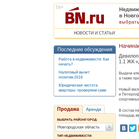
Недвиж
в Новг
выбрать
НОВОСТИ И СТАТЬИ
Начина
Последние обсуждения
Девелопе
Работа в недвижимости. Как
1.1 ЖК 
начать?
Налоговый вычет:
Выдача клю
позитив-2016
а также пр
Юридическая чистота
Новый мал
квартиры: проверяем сами
и Петергоф
спортивные
Продажа
Аренда
В состав п
площадь ква
ВЫБРАТЬ РАЙОН/ГОРОД:
Новгородская область
ТИП НЕДВИЖИМОСТИ: