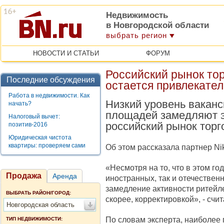
Недвижимость
в Новгородской области
выбрать регион
НОВОСТИ И СТАТЬИ
ФОРУМ
Российский рынок то
Последние обсуждения
остается привлекате
Работа в недвижимости. Как
Низкий уровень ваканс
начать?
площадей замедляют э
Налоговый вычет:
российский рынок торг
позитив-2016
Юридическая чистота
квартиры: проверяем сами
Об этом рассказала партнер Ni
«Несмотря на то, что в этом г
Продажа
Аренда
иностранных, так и отечествен
замедление активности ритейл
ВЫБРАТЬ РАЙОН/ГОРОД:
скорее, корректировкой», - счит
Новгородская область
По словам эксперта, наиболее
ТИП НЕДВИЖИМОСТИ: