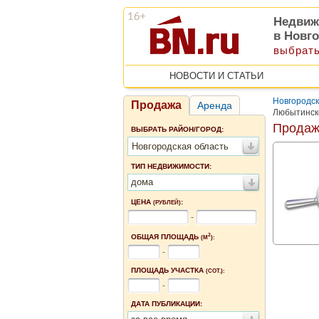
Недвиж
в Новг
выбрать
НОВОСТИ И СТАТЬИ
Новгородск
Продажа
Аренда
Любытинск
Продаж
ВЫБРАТЬ РАЙОН/ГОРОД:
Новгородская область
ТИП НЕДВИЖИМОСТИ:
дома
ЦЕНА
:
(РУБЛЕЙ)
-
2
ОБЩАЯ ПЛОЩАДЬ
(М
):
-
ПЛОЩАДЬ УЧАСТКА
(СОТ.):
-
ДАТА ПУБЛИКАЦИИ: